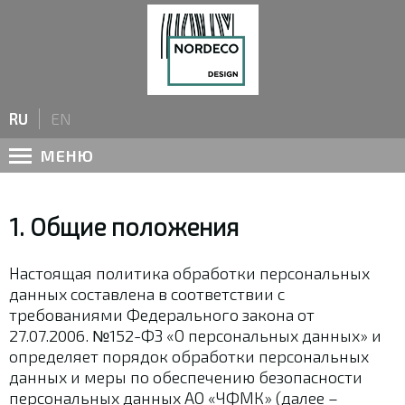
Имя
*
RU
EN
Форма сотрудничества
*
МЕНЮ
Частное лицо
Название компании
1. Общие положения
Настоящая политика обработки персональных
Город
данных составлена в соответствии с
требованиями Федерального закона от
27.07.2006. №152-ФЗ «О персональных данных» и
Номер телефона
*
определяет порядок обработки персональных
данных и меры по обеспечению безопасности
персональных данных АО «ЧФМК» (далее –