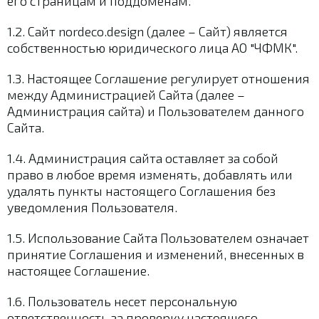
его страницам и поддоменам.
Ваш E-mail
*
1.2. Сайт nordeco.design (далее – Сайт) является
собственностью юридического лица АО "ЧФМК".
1.3. Настоящее Соглашение регулирует отношения
между Администрацией Сайта (далее –
Администрация сайта) и Пользователем данного
Сайта.
1.4. Администрация сайта оставляет за собой
право в любое время изменять, добавлять или
удалять пункты настоящего Соглашения без
уведомления Пользователя.
* отправляя данную форму, вы соглашаетесь с
Политикой
конфиденциальности
1.5. Использование Сайта Пользователем означает
принятие Соглашения и изменений, внесенных в
настоящее Соглашение.
1.6. Пользователь несет персональную
ответственность за проверку настоящего