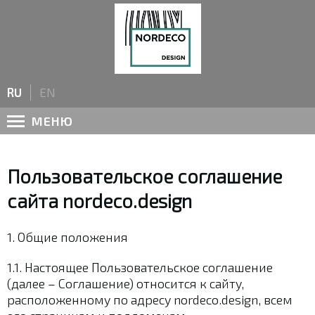
Имя
*
RU
EN
Форма сотрудничества
*
МЕНЮ
Частное лицо
Название компании
Пользовательское соглашение
сайта nordeco.design
Город
1. Общие положения
1.1. Настоящее Пользовательское соглашение
Номер телефона
*
(далее – Соглашение) относится к сайту,
расположенному по адресу nordeco.design, всем