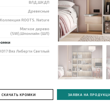
ВЛД,ШКДП
Древесные
Коллекция ROOTS. Nature
Мягкое дерево
(SW),Шпонлайн (ШЛ)
ромки
К017 Вяз Либерти Светлый
я
*
Форма сотрудничества
*
Частное лицо
вание компании
Город
СКАЧАТЬ КРОМКИ
ЗАЯВКА НА ПРОДУКЦ
ер телефона
*
Ваш E-mail
*