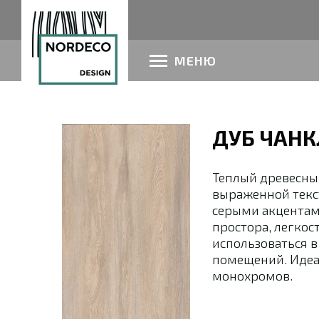
МЕНЮ
ДУБ ЧАНК
Теплый древесный
выраженной текс
серыми акцентам
простора, легкос
использоваться 
помещений. Иде
монохромов.