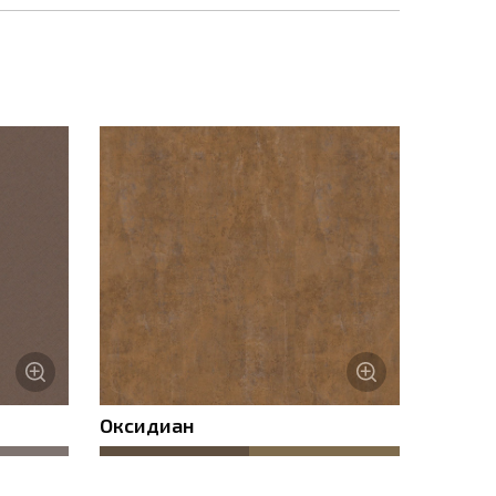
ности
Оксидиан