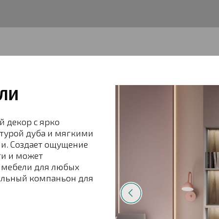
ЛИ
 декор с ярко
турой дуба и мягкими
и. Создает ощущение
ти и может
в мебели для любых
альный компаньон для